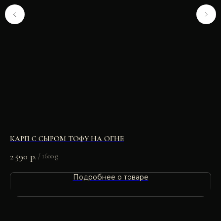
КАРП С СЫРОМ ТОФУ НА ОГНЕ
УЛ
2 590
р.
40
/
1600 g
Подробнее о товаре