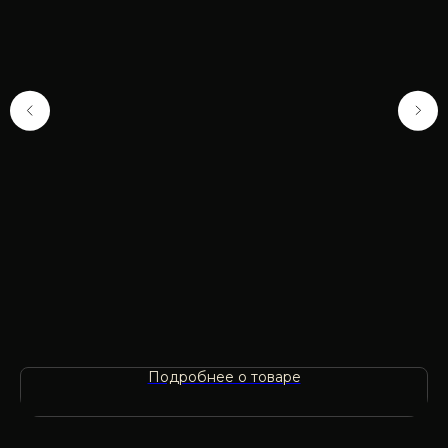
О
87
Подробнее о товаре