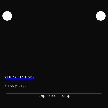
СИБАС НА ПАРУ
СА
1 900
р.
1 
/
1 pc
Подробнее о товаре