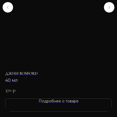
ДЖИН BOSFORD
Б
40 мл
370
р.
65
Подробнее о товаре