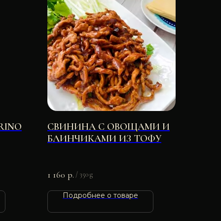
RINO
СВИНИНА С ОВОЩАМИ И
БЛИНЧИКАМИ ИЗ ТОФУ
МЛ
1 160
р.
/
350 g
Подробнее о товаре