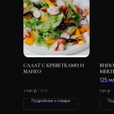
САЛАТ С КРЕВЕТКАМИ И
ВИНО
МАНГО
MERT
GEWU
125 м
125 М
1 050
р.
790
р.
/
400 g
Подробнее о товаре
По