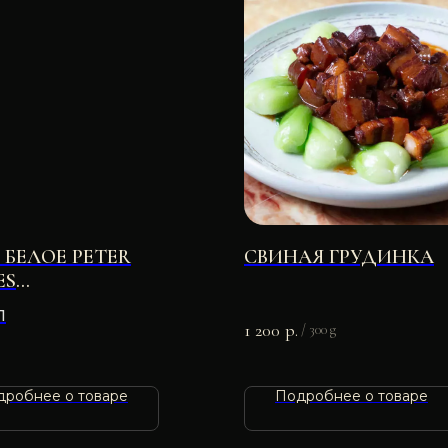
 БЕЛОЕ PETER
СВИНАЯ ГРУДИНКА
ES
RTSTRAMIENER 10%
л
Л
1 200
р.
/
300 g
дробнее о товаре
Подробнее о товаре